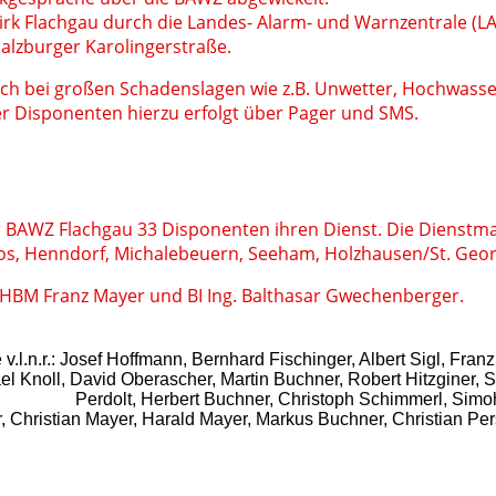
irk Flachgau durch die Landes- Alarm- und Warnzentrale (LA
lzburger Karolingerstraße.
uch bei großen Schadenslagen wie z.B. Unwetter, Hochwasse
er Disponenten hierzu erfolgt über Pager und SMS.
er BAWZ Flachgau 33 Disponenten ihren Dienst. Die Dienst
s, Henndorf, Michalebeuern, Seeham, Holzhausen/St. Geo
 HBM Franz Mayer und BI Ing. Balthasar Gwechenberger.
 v.l.n.r.: Josef Hoffmann, Bernhard Fischinger, Albert Sigl, Franz
chael Knoll, David Oberascher, Martin Buchner, Robert Hitzgine
Perdolt, Herbert Buchner, Christoph Schimmerl, Simo
ger, Christian Mayer, Harald Mayer, Markus Buchner, Christian 