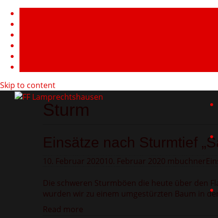
Skip to content
Sturm
Einsätze nach Sturmtief „S
10. Februar 2020
10. Februar 2020
mbuchner
Ein
Die schweren Sturmböen die heute über den Fla
wurden wir zu einem umgestürzten Baum in den
Read more