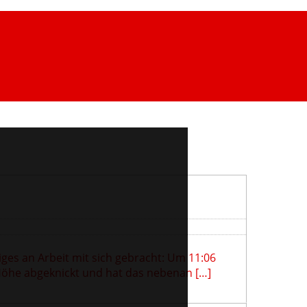
es an Arbeit mit sich gebracht: Um 11:06
Höhe abgeknickt und hat das nebenan […]