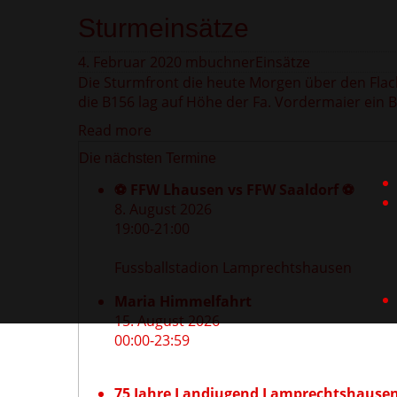
Sturmeinsätze
4. Februar 2020
mbuchner
Einsätze
Die Sturmfront die heute Morgen über den Flachg
die B156 lag auf Höhe der Fa. Vordermaier ein 
Read more
Die nächsten Termine
⚽ FFW Lhausen vs FFW Saaldorf ⚽
8. August 2026
19:00
-
21:00
Fussballstadion Lamprechtshausen
Maria Himmelfahrt
15. August 2026
00:00
-
23:59
75 Jahre Landjugend Lamprechtshause