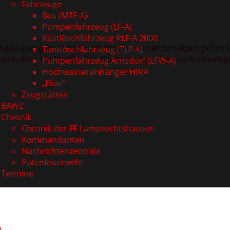
Fahrzeuge
Bus (MTF-A)
Pumpenfahrzeug (LF-A)
Rüstlöschfahrzeug RLF-A 2000
au gezogen ist, hat auch bei uns zu vier Einsätzen geführt
Tanklöschfahrzeug (TLF-A)
Baum über die Straße. Der Baum konnte zwar rasch beseitig
Pumpenfahrzeug Arnsdorf (LFW-A)
Hochwasseranhänger HWA
„Elias“
Zeugstätten
BAWZ
Chronik
Chronik der FF Lamprechtshausen
Kommandanten
Nachrichtenzentrale
Patenfeuerwehr
Termine
n