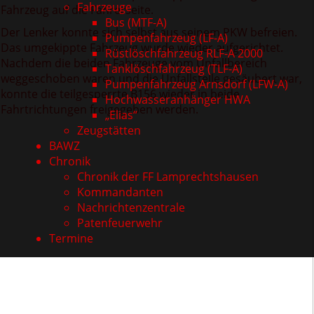
Fahrzeuge
Fahrzeug auf die Fahrerseite.
Bus (MTF-A)
Der Lenker konnte sich selbst aus seinem PKW befreien.
Pumpenfahrzeug (LF-A)
Das umgekippte Fahrzeug wurde wieder aufgerichtet.
Rüstlöschfahrzeug RLF-A 2000
Nachdem die beiden Fahrzeuge vom Unfallbereich
Tanklöschfahrzeug (TLF-A)
weggeschoben waren und die Unfallstelle gesäubert war,
Pumpenfahrzeug Arnsdorf (LFW-A)
konnte die teilgesperrte B156 wieder in beide
Hochwasseranhänger HWA
Fahrtrichtungen freigegeben werden.
„Elias“
Zeugstätten
BAWZ
Chronik
Chronik der FF Lamprechtshausen
Kommandanten
Nachrichtenzentrale
Patenfeuerwehr
Termine