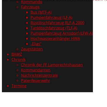
Kommando
Fahrzeuge
Bus (MTF-A)
Pumpenfahrzeug (LF-A)
Rüstlöschfahrzeug RLF-A 2000
Tanklöschfahrzeug (TLF-A)
Pumpenfahrzeug Arnsdorf (LFW-A)
Hochwasseranhänger HWA
„Elias“
Zeugstätten
BAWZ
Chronik
Chronik der FF Lamprechtshausen
Kommandanten
Nachrichtenzentrale
Patenfeuerwehr
Termine