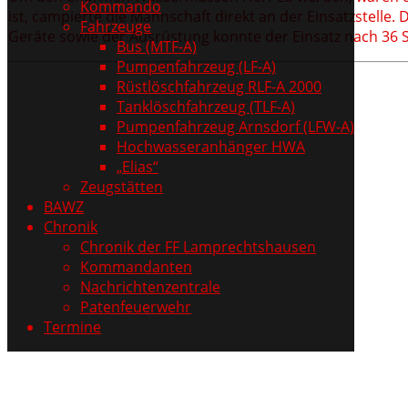
Kommando
ist, campierte die Mannschaft direkt an der Einsatzstell
Fahrzeuge
Geräte sowie der Ausrüstung konnte der Einsatz nach 36
Bus (MTF-A)
Pumpenfahrzeug (LF-A)
Rüstlöschfahrzeug RLF-A 2000
Tanklöschfahrzeug (TLF-A)
Pumpenfahrzeug Arnsdorf (LFW-A)
Hochwasseranhänger HWA
„Elias“
Zeugstätten
BAWZ
Chronik
Chronik der FF Lamprechtshausen
Kommandanten
Nachrichtenzentrale
Patenfeuerwehr
Termine