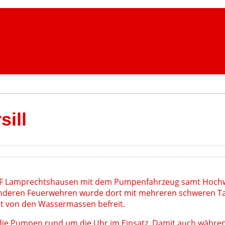
sill
er FF Lamprechtshausen mit dem Pumpenfahrzeug samt Hoc
 anderen Feuerwehren wurde dort mit mehreren schweren
t von den Wassermassen befreit.
e Pumpen rund um die Uhr im Einsatz. Damit auch währen