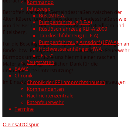
beträchtlich.
Kommando
Fahrzeuge
Betroffen waren die Gemeindestraßen zwischen der
Bus (MTF-A)
Alten Käserei und der Nussdorfer Landesstraße sowie
Pumpenfahrzeug (LF-A)
von der Berndorfer Landesstraße nach Riedlkam und
Rüstlöschfahrzeug RLF-A 2000
Eitelsberg.
Tanklöschfahrzeug (TLF-A)
Pumpenfahrzeug Arnsdorf (LFW-A)
Für die Beseitigung der Ölspur waren große Mengen an
Hochwasseranhänger HWA
Binde- bzw. Reinigungsmittel notwendig. Die Feuerwehr
„Elias“
Bürmoos unterstützte uns hier mit einer raschen
Zeugstätten
Materiallieferung! Herzlichen Dank für die
BAWZ
unkomplizierte Unterstützung!
Chronik
Im Einsatz waren 22 Einsatzkräfte mit fünf Fahrzeugen
Chronik der FF Lamprechtshausen
Kommandanten
Nachrichtenzentrale
Patenfeuerwehr
Termine
Öleinsatz
Ölspur