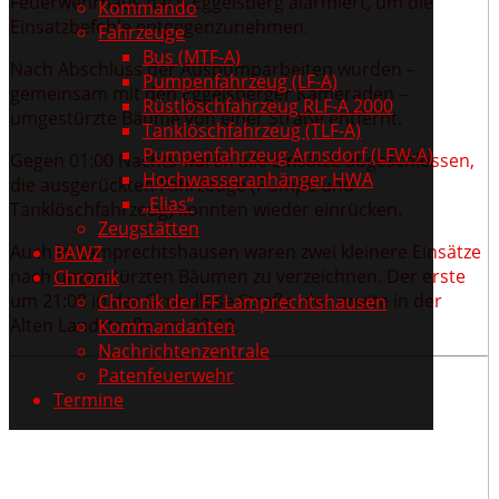
Feuerwehrhaus nach Eggelsberg alarmiert, um die
Kommando
Einsatzbefehle entgegenzunehmen.
Fahrzeuge
Bus (MTF-A)
Nach Abschluss der Auspumparbeiten wurden –
Pumpenfahrzeug (LF-A)
gemeinsam mit den Eggelsberger Kameraden –
Rüstlöschfahrzeug RLF-A 2000
umgestürzte Bäume von einer Straße entfernt.
Tanklöschfahrzeug (TLF-A)
Pumpenfahrzeug Arnsdorf (LFW-A)
Gegen 01:00 Nachts waren alle Einsätze abgeschlossen,
Hochwasseranhänger HWA
die ausgerückten Fahrzeuge (Pumpe und
„Elias“
Tanklöschfahrzeug) konnten wieder einrücken.
Zeugstätten
Auch in Lamprechtshausen waren zwei kleinere Einsätze
BAWZ
nach umgestürzten Bäumen zu verzeichnen. Der erste
Chronik
um 21:08 in der Grundlose Straße, der zweite in der
Chronik der FF Lamprechtshausen
Alten Landstraße um 23:13.
Kommandanten
Nachrichtenzentrale
Patenfeuerwehr
Termine