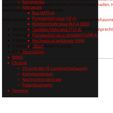
Kommando
ebenfalls zu einem Verkehrsunfall mit Personenschaden. 
Fahrzeuge
abtransportiert werden musste.
Bus (MTF-A)
Pumpenfahrzeug (LF-A)
Während der Aufräumarbeiten war die Lamprechtshausner 
Rüstlöschfahrzeug RLF-A 2000
30 Einsatzkräften mit 6 Fahrzeugen der FF Lamprec
Tanklöschfahrzeug (TLF-A)
3 Fahrzeuge der FF Moosdorf
Pumpenfahrzeug Arnsdorf (LFW-A)
3 Notarzthubschrauber
Hochwasseranhänger HWA
5 Fahrzeuge des Roten Kreuzes
„Elias“
4 Polizeifahrzeuge
Zeugstätten
BAWZ
Chronik
Chronik der FF Lamprechtshausen
Kommandanten
Nachrichtenzentrale
Patenfeuerwehr
Termine