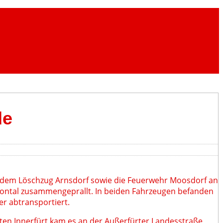
de
 dem Löschzug Arnsdorf sowie die Feuerwehr Moosdorf an
rontal zusammengeprallt. In beiden Fahrzeugen befanden
er abtransportiert.
nten Innerfürt kam es an der Außerfürter Landesstraße